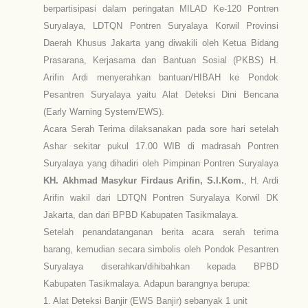
berpartisipasi dalam peringatan MILAD Ke-120 Pontren
Suryalaya, LDTQN Pontren Suryalaya Korwil Provinsi
Daerah Khusus Jakarta yang diwakili oleh Ketua Bidang
Prasarana, Kerjasama dan Bantuan Sosial (PKBS) H.
Arifin Ardi menyerahkan bantuan/HIBAH ke Pondok
Pesantren Suryalaya yaitu Alat Deteksi Dini Bencana
(Early Warning System/EWS).
Acara Serah Terima dilaksanakan pada sore hari setelah
Ashar sekitar pukul 17.00 WIB di madrasah Pontren
Suryalaya yang dihadiri oleh Pimpinan Pontren Suryalaya
KH. Akhmad Masykur Firdaus Arifin, S.I.Kom.
, H. Ardi
Arifin wakil dari LDTQN Pontren Suryalaya Korwil DK
Jakarta, dan dari BPBD Kabupaten Tasikmalaya.
Setelah penandatanganan berita acara serah terima
barang, kemudian secara simbolis oleh Pondok Pesantren
Suryalaya diserahkan/dihibahkan kepada BPBD
Kabupaten Tasikmalaya. Adapun barangnya berupa:
1. Alat Deteksi Banjir (EWS Banjir) sebanyak 1 unit